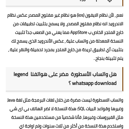
نعم ، لأن نظام الايفون (ios) هو نظام غير مفتوح المصدر عكس نظام
الاندرويد انه نظام مفتوح المصدر، ولا يسمح بتثبيت تطبيقات من
خارج المتجر الخاص ب AppStore مما يعني من الصعب جدآ تثبيت
النسخة المعدلة من واتساب علية ، عكس الأندرويد الذي يسمح لك
بتثبيت أي تطبيق تريدة من خارج المتجر بمجرد تحميلة والنقر علية ،
يتم تثبيتة بنجاح .
هل واتساب الأسطورة مضر على هواتفنا legend
whatsapp download ؟
واتساب الاسطورة ليست مضرة من خلال لغات البرمجة مثل لغة Java
وغيرها وقواعد البيات SQL: هذة النسخة لا تضر الهاتف بي اى شي
مثل الفيروسات وغيرها، فأنا شخصيآ من مستخدمين هذة النسخة
واستخدم هذة النسخة من أكثر من ثلاث سنوات ولم اواجة اي