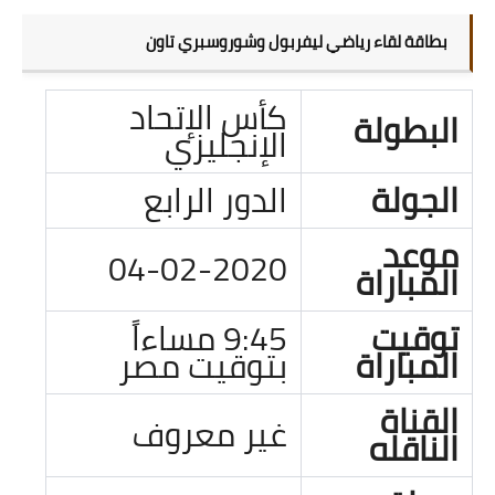
بطاقة لقاء رياضي ليفربول وشوروسبري تاون
كأس الإتحاد
البطولة
الإنجليزي
الجولة
الدور الرابع
موعد
04-02-2020
المباراة
توقيت
9:45 مساءاً
المباراة
بتوقيت مصر
القناة
غير معروف
الناقله