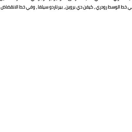
في خط الوسط رودري ، كيفن دي بروين ، بيرناردو سيلفا ، وفي خط الانقضاض