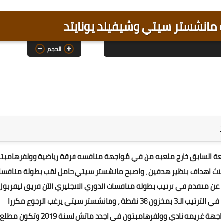
الحجم
عة السابق خارج ملعبه من في مُواجهة منافسه فرقة رياضية وولفرهامبت
 ثلاث اهداف بنظير هدفين ، واصبح مانشستر سيتي حامل لقب بطولة منافسا
ر عن متقدم في ترتيب بطولة منافسات الدوري الانجليزي الآن فريق ليفربول
في الترتيب الاولي بمخزون 52 نقطة في حين مانشستر سيتي في الترتيب الـ3 بمخزون 38 نقطة ، ومانشستر سيتي يرغب الرجوع مكررا
للمنافسه والبدا من اليوم والحصول على التوفيق من في مُواجهة غريمه نادي وولفرهامبتون في اجدد ماتش لسنة 2019 وتكون مطلع