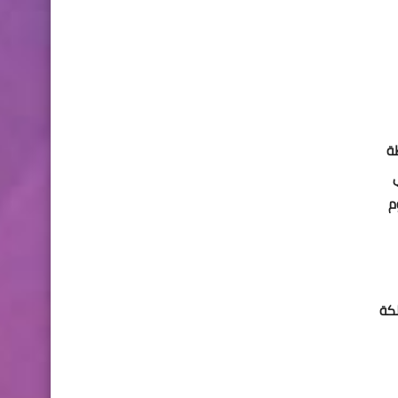
حظة
ي
م
يقات المملكة