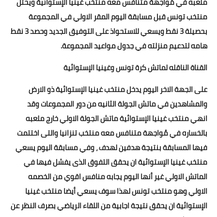
ملعبه في مُواجهة متنافس معه منتخب غينيا الإستوائية ويحتل
منتخب تونس قبل مسابقة اليوم المقر الاولي في المجموعة
بحصيلة 3 نقط ويسعي للاستحواذ على التوفيق الجديد وحصد 3 نقط
هامه لتدعيم منزلته في جدول مواعيد المجموعة.
القناة الناقله لماتش كرة تونس وغينيا الإستوائية
على الجهة الاخر اليوم يدخل منتخب غينيا الإستوائية ذو الارض
والمشاهدين في ماتش الجولة الثانيه من دور المجموعات وقد
انهي منتخب غينيا الإستوائية ماتش الجولة الاولي خارج ملعبه
بالخساره في مُواجهة متنافس معه منتخب تنزانيا والتى اختتمت
فيها المسابقة بنتيجة هدفين لهدف ، وفي مسابقة اليوم يسعي
منتخب غينيا الإستوائية ان يحقق التفوق الذى يفشل فيها في
الماتش الاولي غير أنها اليوم يجابه منافس اقوي من الخصمه
الاولي وهو منتخب تونس لهذا سوف يسعي أيضا منتخب غينيا
الإستوائية ان يحقق نتيجة اجابية من اللقاء الرياضي بصرف النظر عن