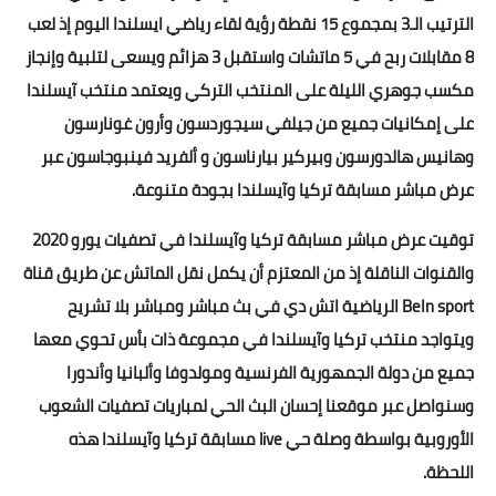
الترتيب الـ3 بمجموع 15 نقطة رؤية لقاء رياضي ايسلندا اليوم إذ لعب
8 مقابلات ربح في 5 ماتشات واستقبل 3 هزائم ويسعى لتلبية وإنجاز
مكسب جوهري الليلة على المنتخب التركي ويعتمد منتخب آيسلندا
على إمكانيات جميع من جيلفي سيجوردسون وأرون غونارسون
وهانيس هالدورسون وبيركير بيارناسون و ألفريد فينبوجاسون عبر
عرض مباشر مسابقة تركيا وآيسلندا بجودة متنوعة.
توقيت عرض مباشر مسابقة تركيا وآيسلندا في تصفيات يورو 2020
والقنوات الناقلة إذ من المعتزم أن يكمل نقل الماتش عن طريق قناة
BeIn sport الرياضية اتش دي في بث مباشر ومباشر بلا تشريح
ويتواجد منتخب تركيا وآيسلندا في مجموعة ذات بأس تحوي معها
جميع من دولة الجمهورية الفرنسية ومولدوفا وألبانيا وأندورا
وسنواصل عبر موقعنا إحسان البث الحي لمباريات تصفيات الشعوب
الأوروبية بواسطة وصلة حي live مسابقة تركيا وآيسلندا هذه
اللحظة.